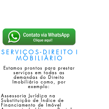
S E R V I Ç O S - D I R E I T O I
M O B I L I Á R I O
Estamos prontos para prestar
serviços em todas as
demandas do Direito
Imobiliário como, por
exemplo:
Assessoria Jurídica na
Substituição de Índice de
Financiamento de Imóvel