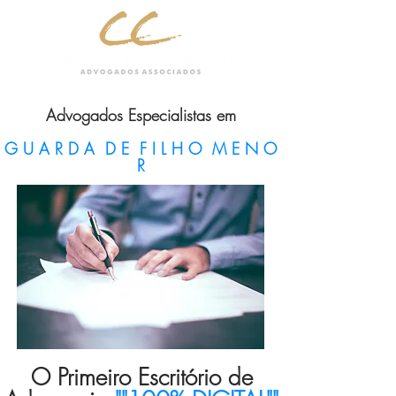
Advogados Especialistas em
G U A R D A D E F I L H O M E N O
R
O Primeiro Escritório de