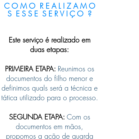
C O M O R E A L I Z A M O
S E S S E S E R V I Ç O ?
Este serviço é realizado em
duas etapas:
PRIMEIRA ETAPA:
Reunimos os
documentos do filho menor e
definimos quals será a técnica e
tática utilizado para o processo.
SEGUNDA ETAPA:
Com os
documentos em mãos,
propomos a ação de guarda