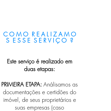
C O M O R E A L I Z A M O
S E S S E S E R V I Ç O ?
Este serviço é realizado em
duas etapas:
PRIMEIRA ETAPA:
Análisamos as
documentações e certidões do
imóvel, de seus proprietários e
suas empresas (caso